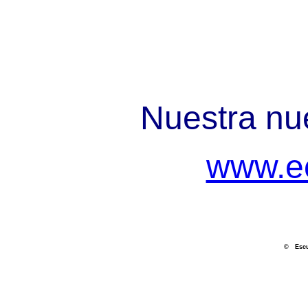
Nuestra nue
www.e
© Escue